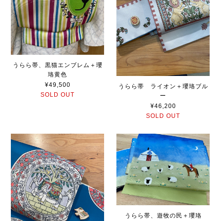
うらら帯、黒猫エンブレム＋瓔
珞黄色
¥49,500
うらら帯 ライオン＋瓔珞ブル
SOLD OUT
ー
¥46,200
SOLD OUT
うらら帯、遊牧の民＋瓔珞