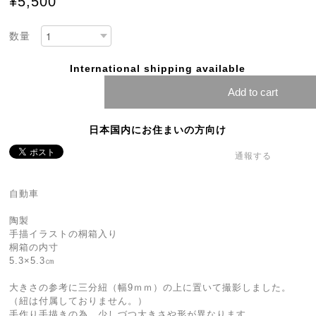
¥5,500
数量
International shipping available
Add to cart
日本国内にお住まいの方向け
通報する
自動車
陶製
手描イラストの桐箱入り
桐箱の内寸
5.3×5.3㎝
大きさの参考に三分紐（幅9ｍｍ）の上に置いて撮影しました。
（紐は付属しておりません。）
手作り手描きの為、少しづつ大きさや形が異なります。