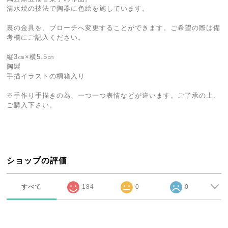
清水焼の技法で陶器に色絵を施しています。
裏の金具を、ブローチへ変更することができます。ご希望の際は備
考欄にご記入ください。
縦3㎝×横5.5㎝
陶製
手描イラストの桐箱入り
※手作り手描きの為、一つ一つ表情などが違います。ご了承の上、
ご購入下さい。
ショップの評価
すべて
184
0
0