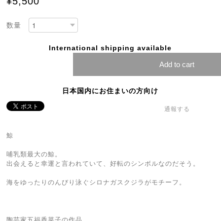
¥5,500
数量
International shipping available
Add to cart
日本国内にお住まいの方向け
通報する
鯨
哺乳類最大の鯨。
出会えると幸運と言われていて、好転のシンボルなのだそう。
海をゆったりのんびり泳ぐシロナガスクジラがモチーフ。
陶芸家五福香菜子の作品。