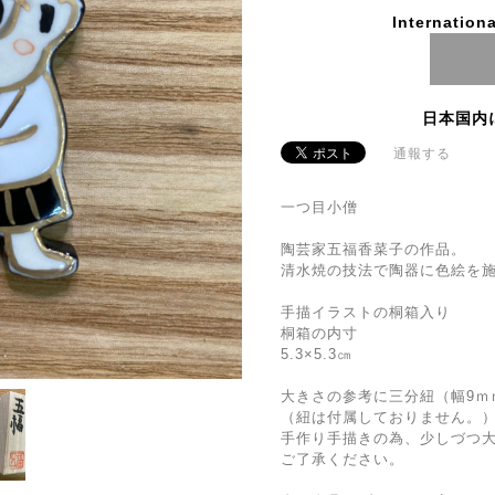
Internationa
日本国内
通報する
一つ目小僧
陶芸家五福香菜子の作品。
清水焼の技法で陶器に色絵を
手描イラストの桐箱入り
桐箱の内寸
5.3×5.3㎝
大きさの参考に三分紐（幅9ｍ
（紐は付属しておりません。
手作り手描きの為、少しづつ
ご了承ください。