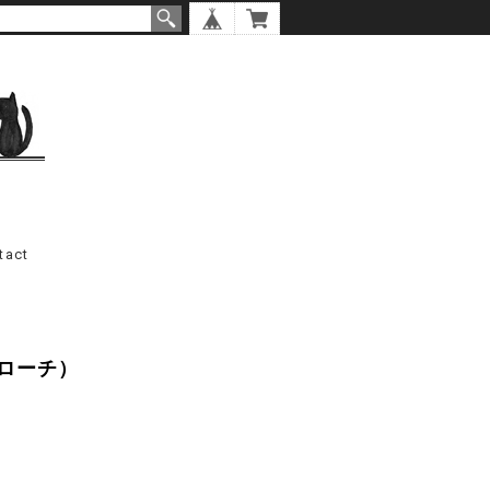
tact
ローチ）