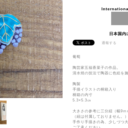
Internationa
日本国内
通報する
葡萄
陶芸家五福香菜子の作品。
清水焼の技法で陶器に色絵を
陶製
手描イラストの桐箱入り
桐箱の内寸
5.3×5.3㎝
大きさの参考に三分紐（幅9ｍ
（紐は付属しておりません。
手作り手描きの為、少しづつ
ご了承ください。