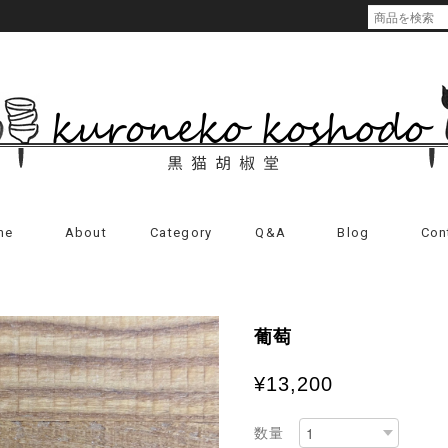
me
About
Category
Q&A
Blog
Con
葡萄
¥13,200
数量