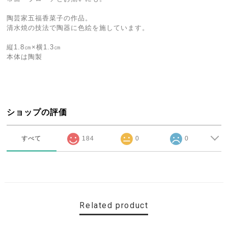
陶芸家五福香菜子の作品。
清水焼の技法で陶器に色絵を施しています。
縦1.8㎝×横1.3㎝
本体は陶製
ショップの評価
すべて
184
0
0
Related product