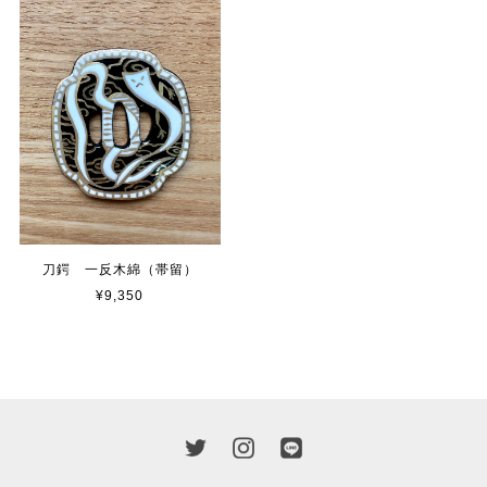
刀鍔 一反木綿（帯留）
¥9,350