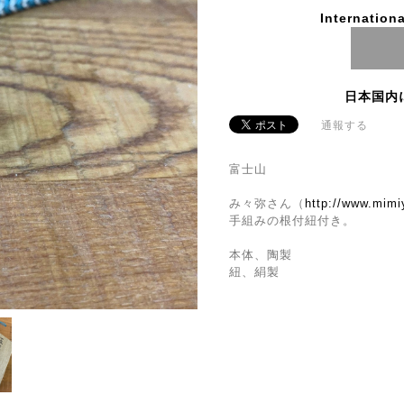
Internationa
日本国内
通報する
富士山
み々弥さん（
http://www.mim
手組みの根付紐付き。
本体、陶製
紐、絹製