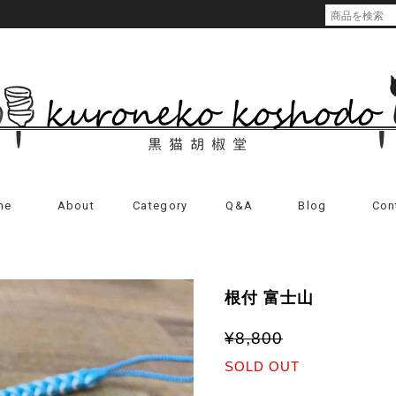
me
About
Category
Q&A
Blog
Con
根付 富士山
¥8,800
SOLD OUT