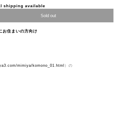
l shipping available
Sold out
にお住まいの方向け
iya3.com/mimiya/komono_01.html
）の