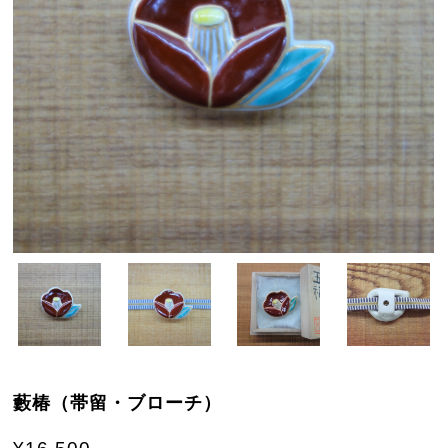
藪椿（帯留・ブローチ）